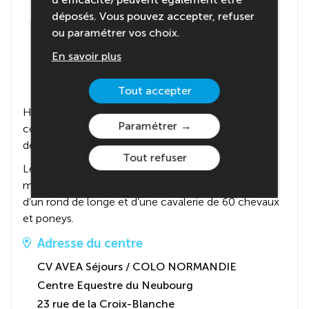
déposés. Vous pouvez accepter, refuser
ou paramétrer vos choix.
En savoir plus
Tout accepter
Hébergement au sein du centre équestre. 54
Paramétrer
couchages répartis dans deux bâtiments. Chambres
de 3 à 8 lits répartis par tranche d’âge.
Tout refuser
Le centre équestre dispose d’une carrière, de deux
manèges dont un olympique, d’un terrain de cross,
d’un rond de longe et d’une cavalerie de 60 chevaux
et poneys.
Adresse du centre
CV AVEA Séjours / COLO NORMANDIE
Centre Equestre du Neubourg
23 rue de la Croix-Blanche