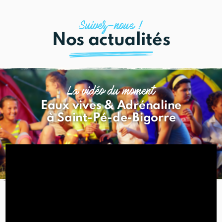
Suivez—nous !
Nos actualités
La vidéo du moment
Eaux vives & Adrénaline
à Saint-Pé-de-Bigorre