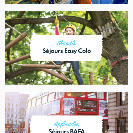
Idéals pour une premières colo et à proximité de
chez vous, vous déposez votre enfant sur le centre
et rencontrez l’équipe pédagogique.
Grandir
Séjours Easy Colo
Je découvre tous les séjours
Se former au métier de l’animation.
Apprendre
Séjours BAFA