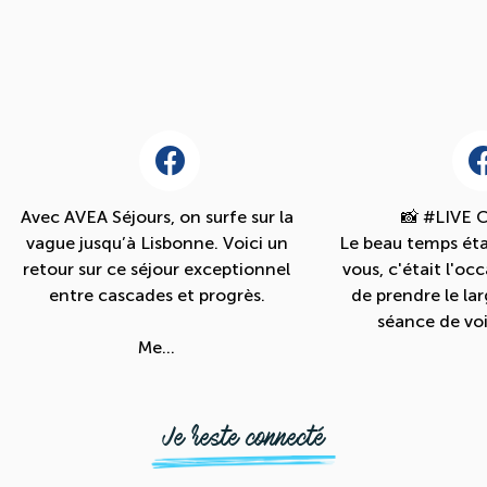
Avec AVEA Séjours, on surfe sur la
📸 #LIVE 
vague jusqu’à Lisbonne. Voici un
Le beau temps ét
retour sur ce séjour exceptionnel
vous, c'était l'oc
entre cascades et progrès.
de prendre le lar
séance de voil
Me...
Je reste connecté