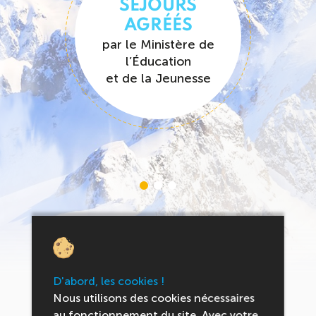
SÉJOURS
AGRÉÉS
E
par le Ministère de
auto
l’Éducation
é
et de la Jeunesse
Tous les engagements
Profitez
D'abord, les cookies !
Nous utilisons des cookies nécessaires
Vos avantages
au fonctionnement du site. Avec votre