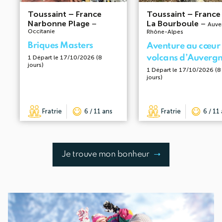
Toussaint
–
France
Toussaint
–
France
Narbonne Plage
–
La Bourboule
–
Auve
Occitanie
Rhône-Alpes
Briques Masters
Aventure au cœur
volcans d’Auverg
1 Départ le 17/10/2026 (8
jours)
1 Départ le 17/10/2026 (8
jours)
Fratrie
6 / 11 ans
Fratrie
6 / 11
Je trouve mon bonheur