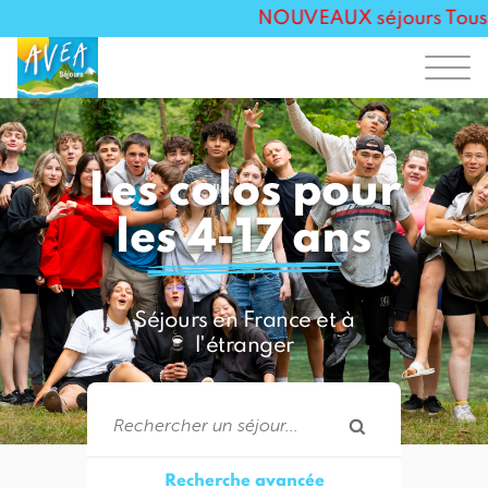
NOUVEAUX séjours Toussaint
Les colos pour
les 4-17 ans
Séjours en France et à
l'étranger
Recherche avancée