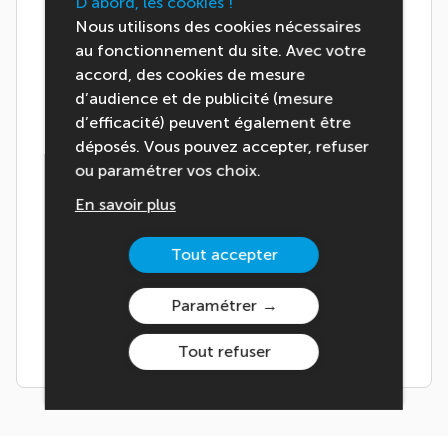
D'abord, les cookies !
Mot de passe oublié ?
Nous utilisons des cookies nécessaires
Vous n'avez pas reçu le mail de validation ?
au fonctionnement du site. Avec votre
accord, des cookies de mesure
d’audience et de publicité (mesure
d’efficacité) peuvent également être
déposés. Vous pouvez accepter, refuser
ou paramétrer vos choix.
Vous êtes nouveau sur le site ?
En savoir plus
Pour accéder à vos offres et tarifs
Tout accepter
personnalisés, créez votre compte
et complétez votre profil
Paramétrer
Je crée mon compte
Tout refuser