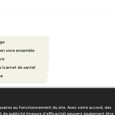
age
ien vivre ensemble
ire
 (carnet de santé)
ue
t vous intéresser ...
ssaires au fonctionnement du site. Avec votre accord, des
 de publicité (mesure d’efficacité) peuvent également être