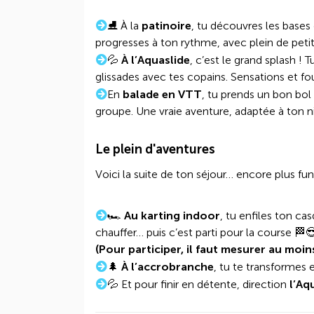
⛸️ À la
patinoire
, tu découvres les bases 
progresses à ton rythme, avec plein de peti
💦
À l’Aquaslide
, c’est le grand splash !
glissades avec tes copains. Sensations et fou
En
balade en VTT
, tu prends un bon bol 
groupe. Une vraie aventure, adaptée à ton n
Le plein d'aventures
Voici la suite de ton séjour… encore plus fun
🏎️
Au karting indoor
, tu enfiles ton ca
chauffer… puis c’est parti pour la course 🏁
(Pour participer, il faut mesurer au moin
🌲
À l’accrobranche
, tu te transformes 
💦 Et pour finir en détente, direction
l’Aq