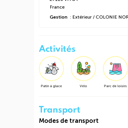
France
Gestion
: Extérieur / COLONIE N
Activités
Patin à glace
Vélo
Parc de loisirs
Transport
Modes de transport