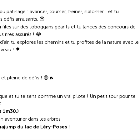
du patinage : avancer, tourner, freiner, slalomer… et tu
ts défis amusants. 😎
 Tu files sur des toboggans géants et tu lances des concours de
s rires assurés ! 😂
d’air, tu explores les chemins et tu profites de la nature avec le
iveau ! 🌳
 et pleine de défis ! 😄🔥
sque et tu te sens comme un vrai pilote ! Un petit tour pour te

s 1m30.)
en aventurier dans les arbres
uajump du lac de Léry-Poses
!