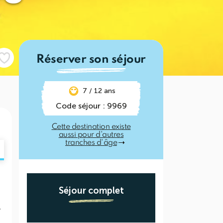
Réserver son séjour
7 / 12 ans
Code séjour : 9969
Cette destination existe
aussi pour d'autres
tranches d'âge
Séjour complet
r