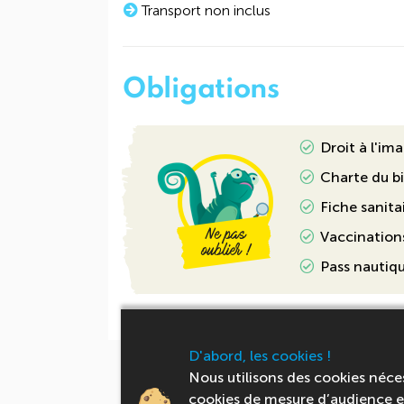
Transport non inclus
Obligations
Droit à l'im
Charte du b
Fiche sanita
Vaccinations
Pass nautiq
D'abord, les cookies !
Ces séjours pourraien
Nous utilisons des cookies néce
cookies de mesure d’audience et