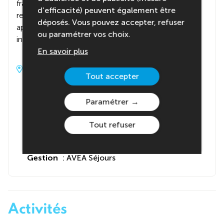
fratries, avec ses nombreuses salles d’activités. Les
d’efficacité) peuvent également être
repas intégrant des spécialités locales sont très
déposés. Vous pouvez accepter, refuser
appréciés. Le chalet attenant dispose d’une piscine
ou paramétrer vos choix.
intérieure que nous pouvons utiliser.
En savoir plus
Adresse du centre
Tout accepter
Chalet La Troïka
Centre de vacances AVEA SEJOURS - Chalet
Paramétrer
"La Troïka"
Tout refuser
74360 LA CHAPELLE D ABONDANCE
France
Gestion
: AVEA Séjours
Activités