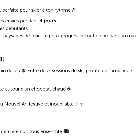
 parfaite pour skier à ton rythme 🎿
es envies pendant
4 jours
les débutants
 et paysages de folie, tu peux progresser tout en prenant un max
ll
n de jeu ❄️. Entre deux sessions de ski, profite de l’ambiance :
te autour d’un chocolat chaud ☕
 du Nouvel An festive et inoubliable 🎉✨
 dernière nuit tous ensemble 🏙️