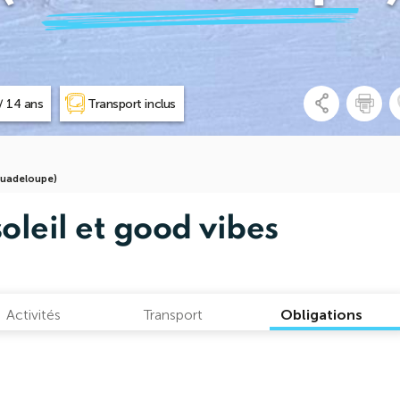
/ 14 ans
Transport inclus
(Guadeloupe)
soleil et good vibes
Activités
Transport
Obligations