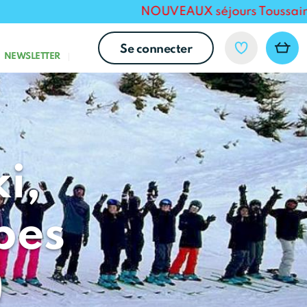
NOUVEAUX séjours Toussaint 2026 
Se connecter
NEWSLETTER
i,
bes
)