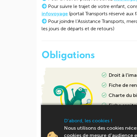
Pour suivre le trajet de votre enfant, cons
infovoyage
(portail Transports réservé aux f
Pour joindre l’Assistance Transports, mer
les jours de départs et de retours)
Obligations
Droit à l'im
Fiche de re
Charte du b
Fiche sanita
Vaccinations
D'abord, les cookies !
Carte d'iden
Nous utilisons des cookies néce
cookies de mesure d’audience et