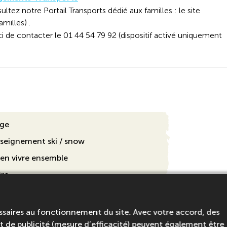
ultez notre Portail Transports dédié aux familles : le site
amilles) .
ci de contacter le 01 44 54 79 92 (dispositif activé uniquement
age
nseignement ski / snow
ien vivre ensemble
ire
 (carnet de santé)
tité ou passeport en cours de validité
ssaires au fonctionnement du site. Avec votre accord, des
 de publicité (mesure d’efficacité) peuvent également être