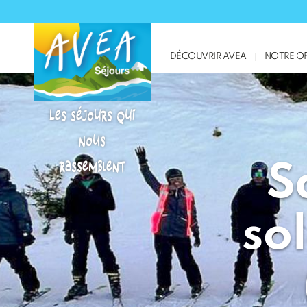
DÉCOUVRIR AVEA
NOTRE OF
Les séjours qui
nous
rassemblent
S
so