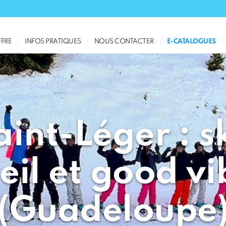
FRE
INFOS PRATIQUES
NOUS CONTACTER
E-CATALOGUES
aint-Léger : sk
leil et good vi
(Guadeloupe