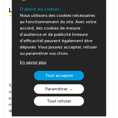
D'abord, les cookies !
Le centre
Nous utilisons des cookies nécessaires
au fonctionnement du site. Avec votre
accord, des cookies de mesure
d’audience et de publicité (mesure
d’efficacité) peuvent également être
déposés. Vous pouvez accepter, refuser
ou paramétrer vos choix.
En savoir plus
Tout accepter
Tu seras hébergé(e) dans un centre au cœur du
Paramétrer
village, à 1260 m d’altitude. Chambres confortables,
espaces d’activités et vue panoramique sur les
Tout refuser
montagnes : tout est réuni pour profiter pleinement
du séjour.