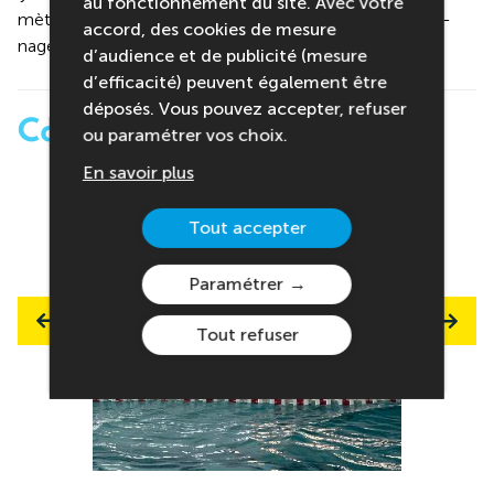
au fonctionnement du site. Avec votre
mètres nage libre, départ plongé, délivré par un maître-
accord, des cookies de mesure
nageur sauveteur)
d’audience et de publicité (mesure
d’efficacité) peuvent également être
déposés. Vous pouvez accepter, refuser
Cadre de vie
ou paramétrer vos choix.
En savoir plus
Tout accepter
Paramétrer
Tout refuser