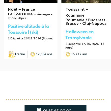
Noël
–
France
Toussaint
–
La Toussuire
–
Auvergne-
Roumanie
Rhône-Alpes
Roumanie / Bucarest -
Brasov - Cluj-Napoca
Positive altitude à la
Halloween en
Toussuire ! (ski)
Transylvanie
1 Départ le 26/12/2026 (8 jours)
1 Départ le 17/10/2026 (14
jours)
Fratrie
12 / 14 ans
15 / 17 ans