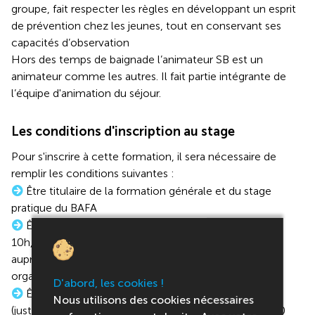
groupe, fait respecter les règles en développant un esprit
de prévention chez les jeunes, tout en conservant ses
capacités d’observation
Hors des temps de baignade l’animateur SB est un
animateur comme les autres. Il fait partie intégrante de
l’équipe d'animation du séjour.
Les conditions d'inscription au stage
Pour s'inscrire à cette formation, il sera nécessaire de
remplir les conditions suivantes :
Être titulaire de la formation générale et du stage
pratique du BAFA
Être titulaire du PSC1 (formation de secourisme de
10h, qui peut se passer en un week-end ou en soirée
auprès de la Croix-Rouge, de la FFSS ou d’autres
organismes)
D'abord, les cookies !
Être bon nageur et en bonne condition physique
Nous utilisons des cookies nécessaires
(justifier notamment d’une capacité à effectuer un 100