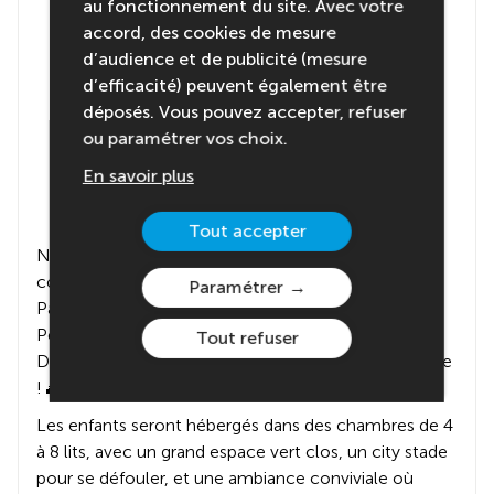
au fonctionnement du site. Avec votre
accord, des cookies de mesure
d’audience et de publicité (mesure
d’efficacité) peuvent également être
déposés. Vous pouvez accepter, refuser
ou paramétrer vos choix.
En savoir plus
Tout accepter
Notre centre est situé entre Brest et Quimper, au
cœur du Parc Naturel Régional d’Armorique et du
Paramétrer
Parc Marin d’Iroise, à seulement 3 km de Crozon.
Perché face à la plage de l’Aber et à la baie de
Tout refuser
Douarnenez, il offre un panorama à couper le souffle
! 🌅
Les enfants seront hébergés dans des chambres de 4
à 8 lits, avec un grand espace vert clos, un city stade
pour se défouler, et une ambiance conviviale où