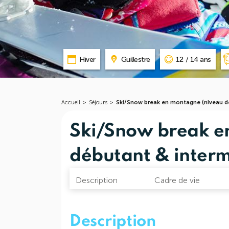
Hiver
Guillestre
12 / 14 ans
Accueil
>
Séjours
>
Ski/Snow break en montagne (niveau dé
Ski/Snow break e
débutant & interm
Description
Cadre de vie
Description