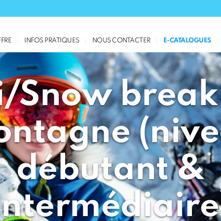
FRE
INFOS PRATIQUES
NOUS CONTACTER
E-CATALOGUES
i/Snow break
ntagne (niv
débutant &
intermédiaire