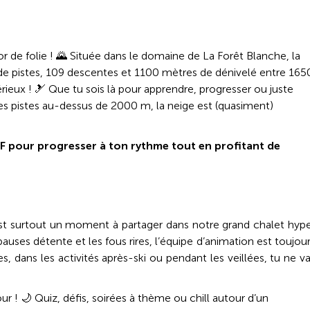
or de folie ! 🌄 Située dans le domaine de La Forêt Blanche, la
km de pistes, 109 descentes et 1100 mètres de dénivelé entre 165
 sérieux ! 🎿 Que tu sois là pour apprendre, progresser ou juste
 % des pistes au-dessus de 2000 m, la neige est (quasiment)
F pour progresser à ton rythme tout en profitant de
’est surtout un moment à partager dans notre grand chalet hyp
pauses détente et les fous rires, l’équipe d’animation est toujou
es, dans les activités après-ski ou pendant les veillées, tu ne v
ur ! 🌙 Quiz, défis, soirées à thème ou chill autour d’un