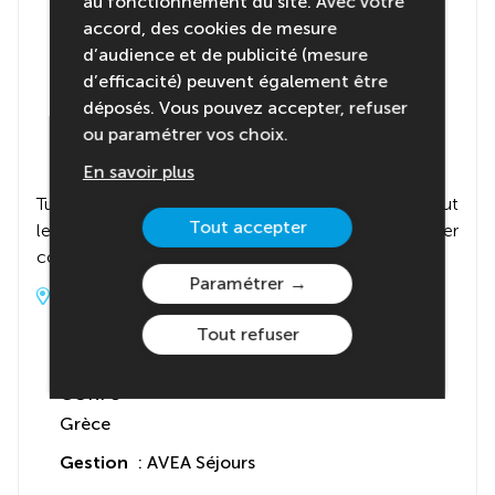
au fonctionnement du site. Avec votre
accord, des cookies de mesure
d’audience et de publicité (mesure
d’efficacité) peuvent également être
déposés. Vous pouvez accepter, refuser
ou paramétrer vos choix.
En savoir plus
Tu seras hébergé en auberge de jeunesse offrant tout
Tout accepter
le confort nécessaire, incluant un petit déjeuner
copieux pour bien commencer la journée.
Paramétrer
Adresse du centre
Tout refuser
Sunrock Corfou
Vrachos Pelekas Beach, Kontogialos
CORFU
Grèce
Gestion
: AVEA Séjours