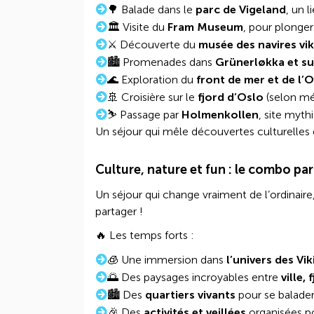
🌳 Balade dans le
parc de Vigeland
, un 
🏛️ Visite du
Fram Museum
, pour plonger
⚔️ Découverte du
musée des navires vi
🏙️ Promenades dans
Grünerløkka et su
🌊 Exploration du
front de mer et de l’
🚢 Croisière sur le
fjord d’Oslo
(selon m
⛷️ Passage par
Holmenkollen
, site myth
Un séjour qui mêle découvertes culturelles 
Culture, nature et fun : le combo par
Un séjour qui change vraiment de l’ordinai
partager !
🔥 Les temps forts :
🧊 Une immersion dans
l’univers des Vi
🌅 Des paysages incroyables entre
ville,
🏙️ Des
quartiers vivants
pour se balader,
🎉 Des
activités et veillées
organisées po