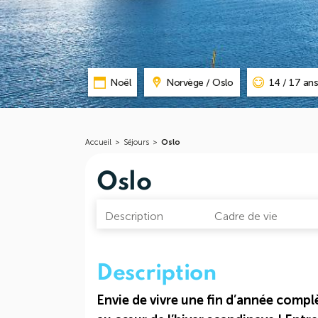
Noël
Norvège / Oslo
14 / 17 an
Accueil
>
Séjours
>
Oslo
Oslo
Description
Cadre de vie
Description
Envie de vivre une fin d’année comp