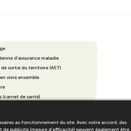
age
éenne d'assurance maladie
 de sortie du territoire (AST)
ien vivre ensemble
ire
 (carnet de santé)
tité ou passeport en cours de validité
ssaires au fonctionnement du site. Avec votre accord, des
 de publicité (mesure d’efficacité) peuvent également être