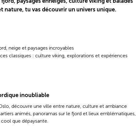
 fjord, paysages enneigés, culture viking et balades
t nature, tu vas découvrir un univers unique.
rd, neige et paysages incroyables
s classiques : culture viking, explorations et expériences
ordique inoubliable
 Oslo, découvre une ville entre nature, culture et ambiance
uartiers animés, panoramas sur le fjord et lieux emblématiques,
si cool que dépaysante.