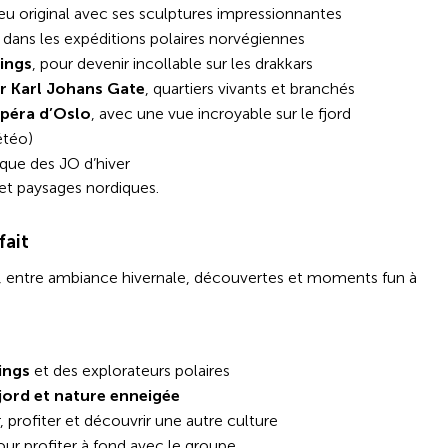
lieu original avec ses sculptures impressionnantes
 dans les expéditions polaires norvégiennes
kings
, pour devenir incollable sur les drakkars
r Karl Johans Gate
, quartiers vivants et branchés
Opéra d’Oslo
, avec une vue incroyable sur le fjord
étéo)
ique des JO d’hiver
et paysages nordiques.
fait
re, entre ambiance hivernale, découvertes et moments fun à
kings
et des explorateurs polaires
 fjord et nature enneigée
 profiter et découvrir une autre culture
ur profiter à fond avec le groupe