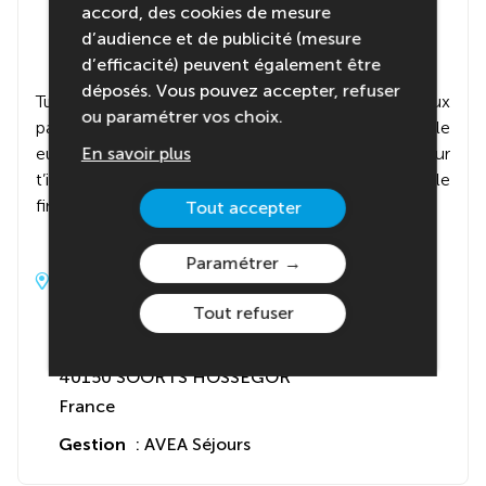
accord, des cookies de mesure
d’audience et de publicité (mesure
d’efficacité) peuvent également être
déposés. Vous pouvez accepter, refuser
Tu logeras dans une auberge de jeunesse cool, à deux
ou paramétrer vos choix.
pas du centre-ville et de la plage. Hossegor, capitale
européenne du surf, c’est le spot parfait pour
En savoir plus
t’immerger dans la culture glisse, entre pinèdes, sable
fin et vibes décontractées.
Tout accepter
Paramétrer
Adresse du centre
Tout refuser
Joe&Joe Hossegor
458 Av. de Gaujacq
40150 SOORTS HOSSEGOR
France
Gestion
: AVEA Séjours