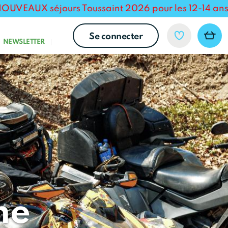
X séjours Toussaint 2026 pour les 12-14 ans :
À la
Se connecter
NEWSLETTER
me