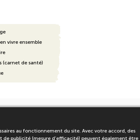
age
ien vivre ensemble
ire
 (carnet de santé)
ue
t vous intéresser ...
ssaires au fonctionnement du site. Avec votre accord, des
 de publicité (mesure d’efficacité) peuvent également être