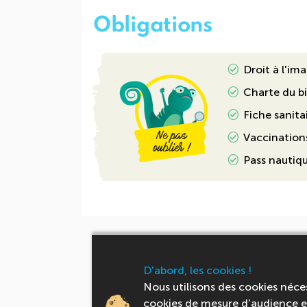
Obligations
Droit à l'im
Charte du b
Fiche sanita
Vaccinations
Pass nautiq
Ces séjours pourraien
D'abord, les cookies !
Nous utilisons des cookies néce
cookies de mesure d’audience et