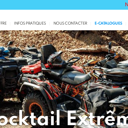
NOUVEAU
FRE
INFOS PRATIQUES
NOUS CONTACTER
E-CATALOGUES
ocktail Extrê