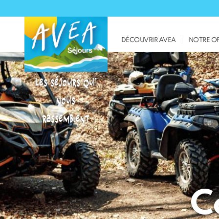
DÉCOUVRIR AVEA
NOTRE OF
Les séjours qui
nous
rassemblent
C