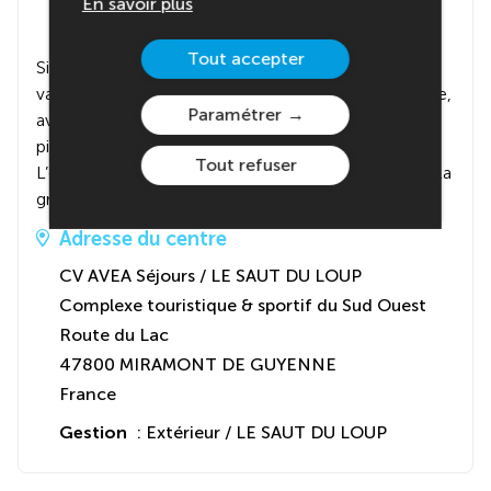
En savoir plus
Tout accepter
Situé en plein cœur du Sud-Ouest, le village
vacances t’accueille dans un véritable coin de nature,
Paramétrer
avec une immense forêt, un lac de 10 ha, une
piscine, un complexe sportif et une base de loisirs.
Tout refuser
L’endroit parfait pour s’amuser, se dépenser et vivre la
grande aventure !
Adresse du centre
CV AVEA Séjours / LE SAUT DU LOUP
Complexe touristique & sportif du Sud Ouest
Route du Lac
47800 MIRAMONT DE GUYENNE
France
Gestion
: Extérieur / LE SAUT DU LOUP