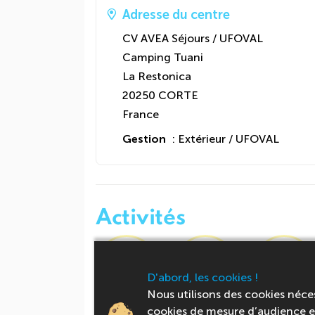
Adresse du centre
CV AVEA Séjours / UFOVAL
Camping Tuani
La Restonica
20250 CORTE
France
Gestion
: Extérieur / UFOVAL
Activités
D'abord, les cookies !
Nous utilisons des cookies néce
Baignade
Jeux de plage
Grands jeux
cookies de mesure d’audience et