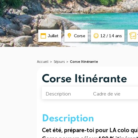
Juillet
Corse
12 / 14 ans
Accueil
>
Séjours
>
Corse Itinérante
Corse Itinérante
Description
Cadre de vie
Description
Cet été, prépare-toi pour LA colo qui 