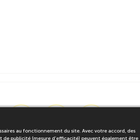
ssaires au fonctionnement du site. Avec votre accord, des
Bateau -
Randonnée
Snorkeling
 de publicité (mesure d’efficacité) peuvent également être