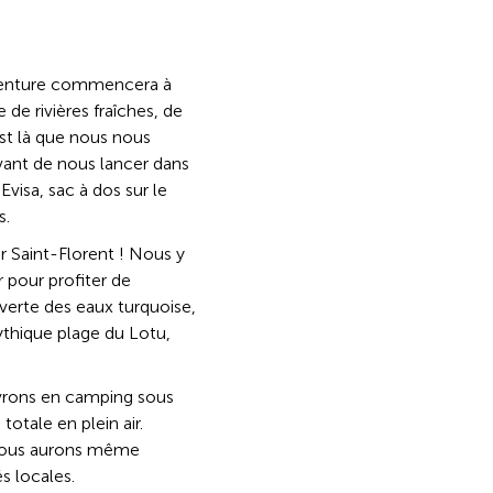
 aventure commencera à
de rivières fraîches, de
est là que nous nous
vant de nous lancer dans
Evisa, sac à dos sur le
s.
r Saint-Florent ! Nous y
 pour profiter de
uverte des eaux turquoise,
ythique plage du Lotu,
ivrons en camping sous
otale en plein air.
 nous aurons même
s locales.