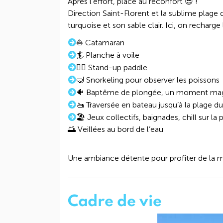
Après l’effort, place au réconfort 😎 !
Direction Saint-Florent et la sublime plage 
turquoise et son sable clair. Ici, on recharge 
⛵ Catamaran
🏄 Planche à voile
🏄‍♂️ Stand-up paddle
🤿 Snorkeling pour observer les poissons
🐠 Baptême de plongée, un moment mag
🚤 Traversée en bateau jusqu’à la plage d
🏖️ Jeux collectifs, baignades, chill sur la 
🌅 Veillées au bord de l’eau
Une ambiance détente pour profiter de la m
Cadre de vie