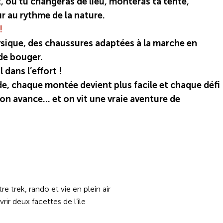
, où tu changeras de lieu, monteras ta tente,
ur au rythme de la nature.
!
sique, des chaussures adaptées à la marche en
de bouger.
 dans l’effort !
aide, chaque montée devient plus facile et chaque défi
on avance… et on vit une vraie aventure de
e trek, rando et vie en plein air
 deux facettes de l’île