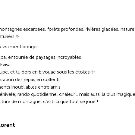
ontagnes escarpées, forêts profondes, rivières glacées, nature
nturiers ✨.
 à vraiment bouger :
ica, entourée de paysages incroyables
 Evisa
upe, et tu dors en bivouac sous les étoiles ✨
ration des repas en collectif
ents inoubliables entre amis
 dénivelé, rando quotidienne, chaleur… mais aussi la plus magique
enture de montagne, c’est ici que tout se joue !
lorent