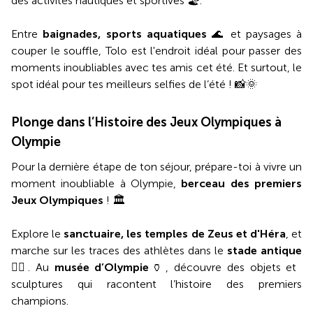
des activités nautiques et sportives 🏖️.
Entre
baignades, sports aquatiques
🌊 et paysages à
couper le souffle, Tolo est l'endroit idéal pour passer des
moments inoubliables avec tes amis cet été. Et surtout, le
spot idéal pour tes meilleurs selfies de l’été ! 📸🌞
Plonge dans l’Histoire des Jeux Olympiques à
Olympie
Pour la dernière étape de ton séjour, prépare-toi à vivre un
moment inoubliable à Olympie,
berceau des premiers
Jeux Olympiques
! 🏛️
Explore le
sanctuaire, les temples de Zeus et d'Héra
, et
marche sur les traces des athlètes dans le
stade antique
🏃‍♂️. Au
musée d’Olympie
🏺, découvre des objets et
sculptures qui racontent l’histoire des premiers
champions.