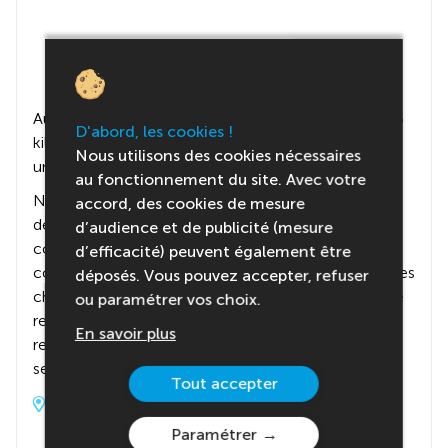
Au cœur du Parc National Régional du Vercors, à 35
D'abord, les cookies !
kilomètres de Grenoble, le village de Méaudre offre
Nous utilisons des cookies nécessaires
un cadre naturel et préservé parfait pour les enfants.
au fonctionnement du site. Avec votre
Nous serons hébergés dans un joli chalet au milieu
accord, des cookies de mesure
des montagnes, entouré de grands espaces pour
d’audience et de publicité (mesure
courir et jouer en toute liberté 🌳. Le chalet est
d’efficacité) peuvent également être
confortable et adapté aux petits aventuriers, avec des
déposés. Vous pouvez accepter, refuser
chambres de 2 à 6 lits équipées de sanitaires pour se
ou paramétrer vos choix.
reposer après une journée bien remplie. Et pour
En savoir plus
reprendre des forces, de bons repas montagnards
seront servis, délicieux et adaptés aux enfants 🍲.
Tout accepter
Adresse du centre
Paramétrer
CV AVEA Séjours / Domaine des Mateaux