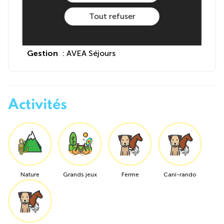
Rue des Mateaux
Tout refuser
38112 AUTRANS MEAUDRE EN VERCORS
France
Gestion
: AVEA Séjours
Activités
Nature
Grands jeux
Ferme
Cani-rando