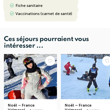
Fiche sanitaire
Vaccinations (carnet de santé)
Ces séjours pourraient vous
intéresser ...
Noël
–
France
Noël
–
France
Valmorel
–
Valmorel
–