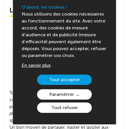
D'abord, les cookies !
Le centre
Nous utilisons des cookies nécessaires
au fonctionnement du site. Avec votre
accord, des cookies de mesure
d’audience et de publicité (mesure
d’efficacité) peuvent également être
déposés. Vous pouvez accepter, refuser
ou paramétrer vos choix.
En savoir plus
Tout accepter
Tu seras hébergé(e) en auberges de jeunesse,
Paramétrer
confortables et conviviales. Chaque participant
participera à l’élaboration des repas, alternant entre
Tout refuser
plats préparés en groupe et découvertes de
spécialités locales dans des restaurants typiques 🍽️.
Un bon moyen de partager, rigoler et goûter aux