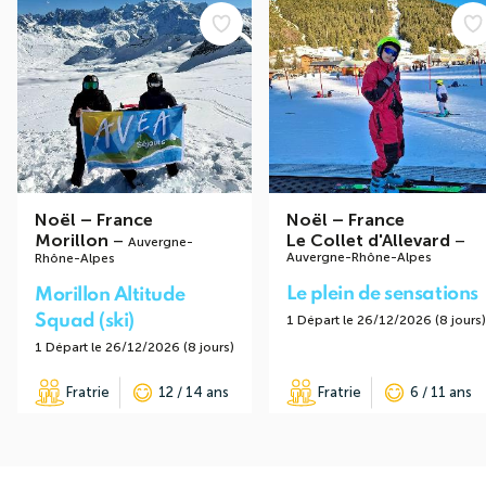
Noël
–
France
Noël
–
France
Morillon
–
Le Collet d'Allevard
–
Auvergne-
Auvergne-Rhône-Alpes
Rhône-Alpes
Le plein de sensations
Morillon Altitude
Squad (ski)
1 Départ le 26/12/2026 (8 jours)
1 Départ le 26/12/2026 (8 jours)
Fratrie
12 / 14 ans
Fratrie
6 / 11 ans