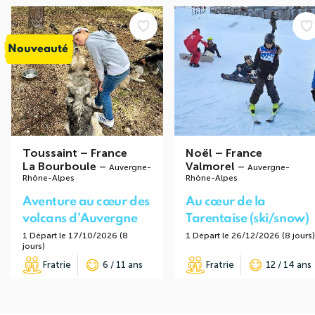
Nouveauté
Toussaint
–
France
Noël
–
France
La Bourboule
–
Valmorel
–
Auvergne-
Auvergne-
Rhône-Alpes
Rhône-Alpes
Aventure au cœur des
Au cœur de la
volcans d’Auvergne
Tarentaise (ski/snow)
1 Départ le 17/10/2026 (8
1 Départ le 26/12/2026 (8 jours)
jours)
Fratrie
6 / 11 ans
Fratrie
12 / 14 ans