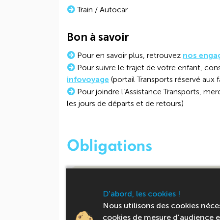
Train / Autocar
Bon à savoir
Pour en savoir plus, retrouvez
nos enga
Pour suivre le trajet de votre enfant, cons
infovoyage
(portail Transports réservé aux f
Pour joindre l’Assistance Transports, mer
les jours de départs et de retours)
Obligations
Droit à l'im
D'abord, les cookies !
Charte du b
Nous utilisons des cookies néce
Fiche sanita
cookies de mesure d’audience et