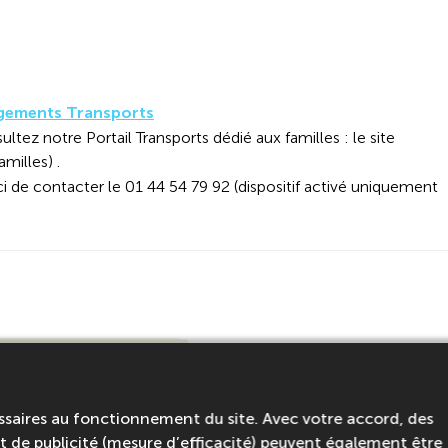
gements Transports
ultez notre Portail Transports dédié aux familles : le site
amilles) .
ci de contacter le 01 44 54 79 92 (dispositif activé uniquement
age
ien vivre ensemble
ssaires au fonctionnement du site. Avec votre accord, des
ire
 de publicité (mesure d’efficacité) peuvent également être