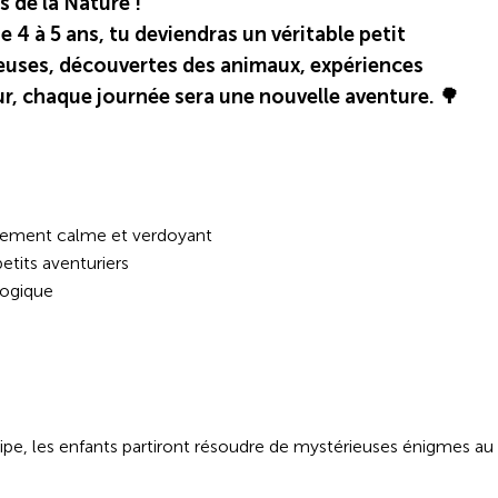
s de la Nature !
 4 à 5 ans, tu deviendras un véritable petit
euses, découvertes des animaux, expériences
r, chaque journée sera une nouvelle aventure. 🌳
nement calme et verdoyant
tits aventuriers
gogique
uipe, les enfants partiront résoudre de mystérieuses énigmes au