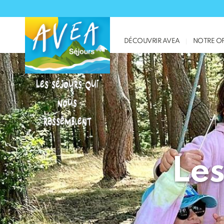
DÉCOUVRIR AVEA
NOTRE OF
Les séjours qui
nous
rassemblent
Les