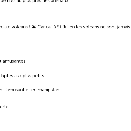
 de rires au plus près des animaux.
iale volcans ! 🌋 Car oui à St Julien les volcans ne sont jamais
 et amusantes
daptés aux plus petits
en s’amusant et en manipulant.
ertes :