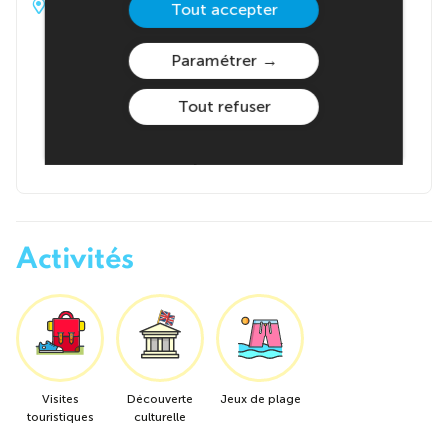
Adresse du centre
Tout accepter
Albergue Inturjoven Sevilla
Paramétrer
Calle Isaac Peral, 2
41012 SEVILLE
Tout refuser
Espagne
Gestion
: AVEA Séjours
Activités
Visites
Découverte
Jeux de plage
touristiques
culturelle