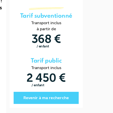
!
s
Tarif subventionné
Transport inclus
à partir de
368 €
/ enfant
Tarif public
Transport inclus
2 450 €
/ enfant
Revenir à ma recherche