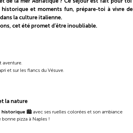
 et de la mer Adriatique ? Ce séjour est fait pour toi 
 historique et moments fun, prépare-toi à vivre de
ans la culture italienne.
ns, cet été promet d’être inoubliable.
t aventure.
ri et sur les flancs du Vésuve.
et la nature
 historique
🏙️ avec ses ruelles colorées et son ambiance
e bonne pizza à Naples !