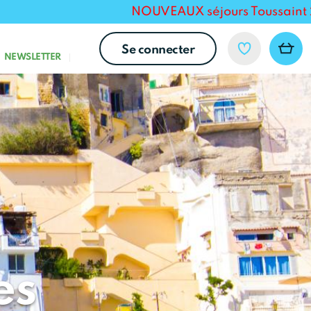
NOUVEAUX séjours Toussaint 2026 pou
Se connecter
NEWSLETTER
es