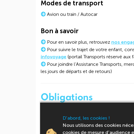
Modes de transport
Avion ou train / Autocar
Bon à savoir
Pour en savoir plus, retrouvez
nos enga
Pour suivre le trajet de votre enfant, cons
infovoyage
(portail Transports réservé aux f
Pour joindre l’Assistance Transports, mer
les jours de départs et de retours)
Obligations
Droit à l'im
D'abord, les cookies !
Nous utilisons des cookies néce
Carte europ
cookies de mesure d’audience et