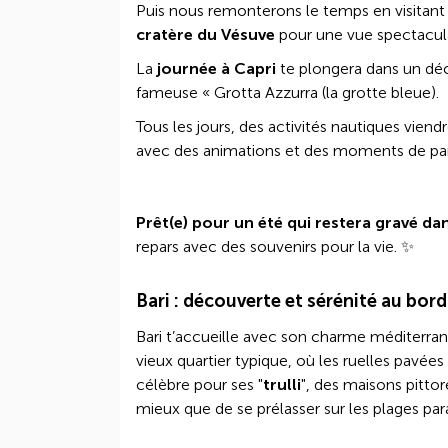
Puis nous remonterons le temps en visitant 
cratère du Vésuve
pour une vue spectacula
La
journée à Capri
te plongera dans un déco
fameuse « Grotta Azzurra (la grotte bleue).
Tous les jours, des activités nautiques vien
avec des animations et des moments de part
Prêt(e) pour un été qui restera gravé da
repars avec des souvenirs pour la vie. ✨
Bari : découverte et sérénité au bord
Bari t’accueille avec son charme méditerrané
vieux quartier typique, où les ruelles pavée
célèbre pour ses "
trulli
", des maisons pitto
mieux que de se prélasser sur les plages para