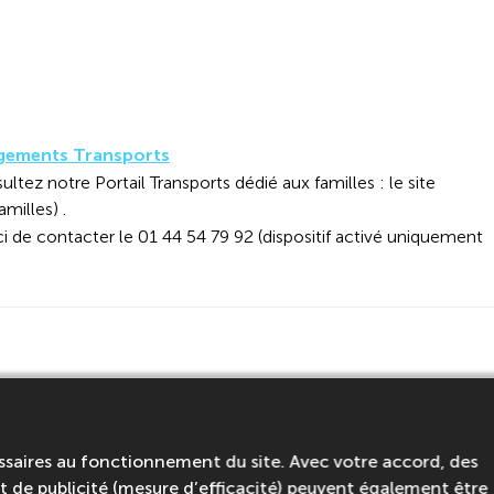
gements Transports
ultez notre Portail Transports dédié aux familles : le site
amilles) .
ci de contacter le 01 44 54 79 92 (dispositif activé uniquement
age
ssaires au fonctionnement du site. Avec votre accord, des
éenne d'assurance maladie
 de publicité (mesure d’efficacité) peuvent également être