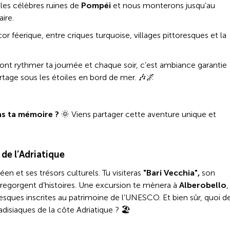
les célèbres ruines de
Pompéi
et nous monterons jusqu’au
ire.
r féerique, entre criques turquoise, villages pittoresques et la
dront rythmer ta journée et chaque soir, c’est ambiance garantie
age sous les étoiles en bord de mer. 🎶🌌
ns ta mémoire ?
🌞 Viens partager cette aventure unique et
 de l’Adriatique
en et ses trésors culturels. Tu visiteras
"Bari Vecchia",
son
s regorgent d’histoires. Une excursion te mènera à
Alberobello
,
resques inscrites au patrimoine de l’UNESCO. Et bien sûr, quoi d
disiaques de la côte Adriatique ? 🏖️