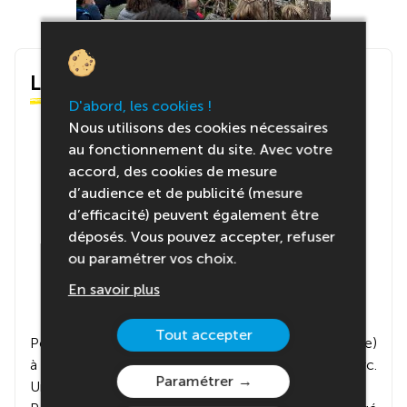
Le centre
D'abord, les cookies !
Nous utilisons des cookies nécessaires
au fonctionnement du site. Avec votre
accord, des cookies de mesure
d’audience et de publicité (mesure
d’efficacité) peuvent également être
déposés. Vous pouvez accepter, refuser
ou paramétrer vos choix.
En savoir plus
Tout accepter
Pour la première partie du séjour, tu seras hébergé(e)
à l’Hôtel du Futuroscope, situé à deux pas du parc.
Paramétrer
Un emplacement idéal pour une immersion totale.