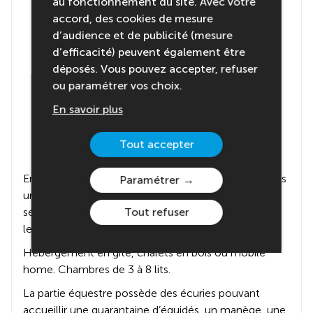
au fonctionnement du site. Avec votre
accord, des cookies de mesure
d’audience et de publicité (mesure
d’efficacité) peuvent également être
déposés. Vous pouvez accepter, refuser
ou paramétrer vos choix.
En savoir plus
Tout accepter
Entre Lyon et Genève, Cheval Bugey t’accueille dans
Paramétrer
un parc arboré de 15 hectares, en pleine nature. Le
séjour sera axé sur le respect de l’environnement et
Tout refuser
le bien-être animal.
Hébergement en gîte, chalets en bois ou mobile
home. Chambres de 3 à 8 lits.
La partie équestre possède des écuries pouvant
accueillir une quarantaine d’équidés, un manège, une