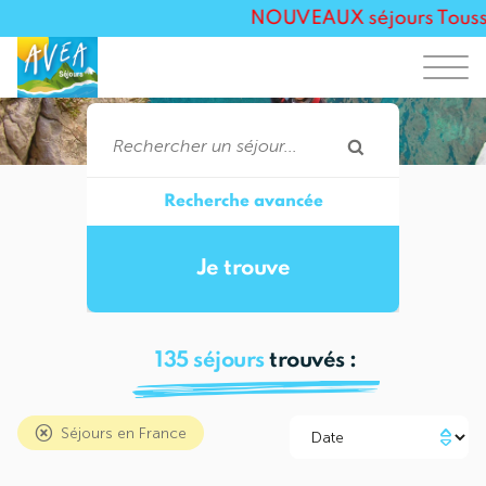
NOUVEAUX séjours Toussaint
Recherche avancée
135
séjours
trouvés :
Séjours en France