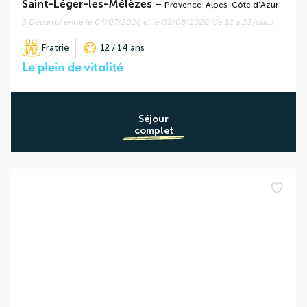
Saint-Léger-les-Mélèzes
–
Provence-Alpes-Côte d'Azur
3 Départ(s) entre le 04/07/2026 et le 02/08/2026 (de 12 à 22 jours)
Fratrie
12 / 14 ans
Le plein de vitalité
Séjour
complet