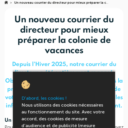
>
Un nouveau courrier du directeur pour mieux préparer la colonie de vacances
Un nouveau courrier du
directeur pour mieux
préparer la colonie de
vacances
Depuis l’Hiver 2025, notre courrier du
directeur a été entièrement repensé.
Objectif : mieux vous accompagner dans la
préparation de la colonie de vacances de
votre enfant, en vous fournissant toutes les
D'abord, les cookies !
Nous utilisons des cookies nécessaires
informations essentielles, au bon moment.
au fonctionnement du site. Avec votre
accord, des cookies de mesure
Un courrier clair, utile et structuré
d’audience et de publicité (mesure
Pour chaque colonie de vacances, vous recevez