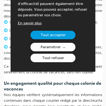
d’efficacité) peuvent également être
désormais un courrier standardisé, harmonisé avec notre
déposés. Vous pouvez accepter, refuser
nouvelle charte graphique. Ce document se compose
ou paramétrer vos choix.
désormais en quatre parties distinctes :
Un mot personnalisé du directeur ou de la directrice,
En savoir plus
la présentation du programme du séjour
Tout accepter
les règles de vie à respecter pendant le séjour
Paramétrer
et enfin toutes les informations pratiques (adresses,
coordonnées du directeur, code du blog pour les photos,
Tout refuser
documents obligatoires, poids des bagages, …)
Ce nouveau modèle vous permet de préparer
sereinement la colonie de vacances, sans rien oublier.
Un engagement qualité pour chaque colonie de
vacances
Nos équipes vérifient systématiquement les informations
contenues dans chaque courrier rédigé par le directeur/la