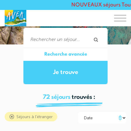
NOUVEAUX séjours Toussaint
Recherche avancée
72
séjours
trouvés :
Séjours à l'étranger