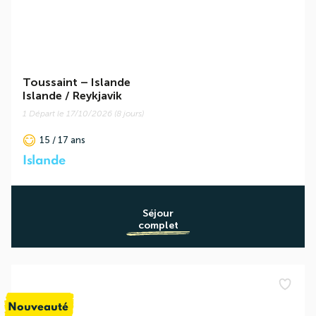
Toussaint
–
Islande
Islande / Reykjavik
1 Départ le 17/10/2026 (8 jours)
15 / 17 ans
Islande
Séjour
complet
Nouveauté