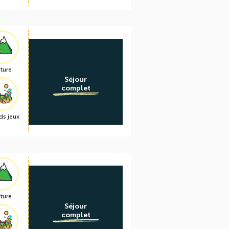
ture
Séjour
complet
ds jeux
ture
Séjour
complet