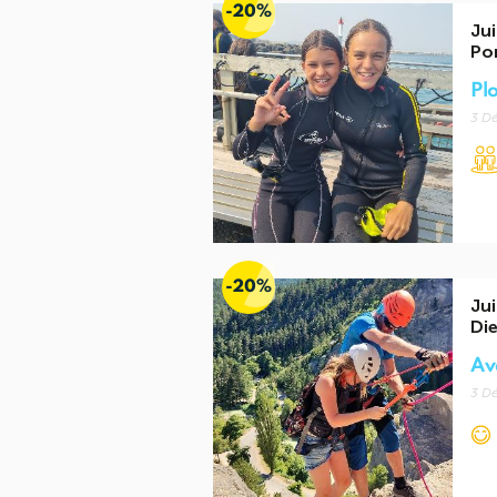
-20%
Jui
Po
Pl
3 Dé
-20%
Jui
Di
Av
3 Dé