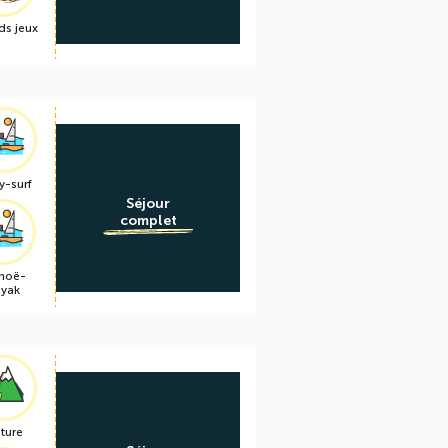
ds jeux
y-surf
Séjour
complet
noë-
ayak
ture