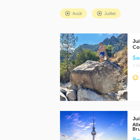
Août
Juillet
Jui
Co
Sa
3 Dé
Jui
All
Bru