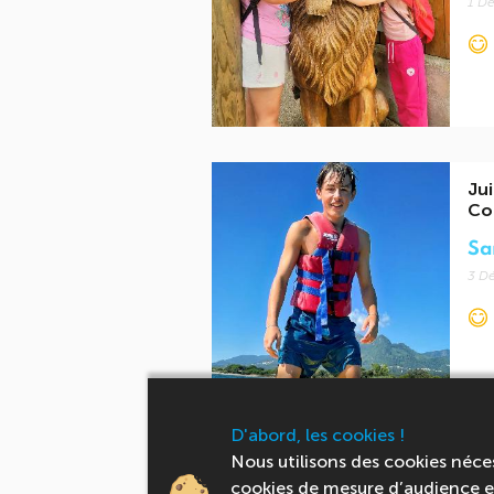
1 Dé
Jui
Co
Sa
3 Dé
D'abord, les cookies !
-20%
Nous utilisons des cookies néce
Jui
Au
cookies de mesure d’audience et