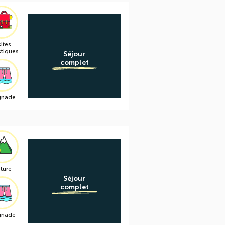
sites
stiques
Séjour
complet
gnade
ture
Séjour
complet
gnade