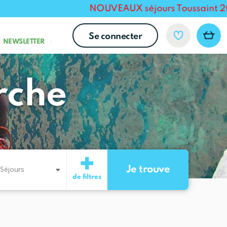
NOUVEAUX séjours Toussaint 2026 pou
Se connecter
NEWSLETTER
rche
+
Séjours
de filtres