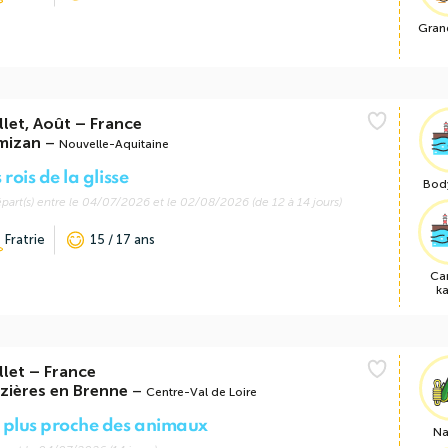
Gran
llet, Août
–
France
mizan
–
Nouvelle-Aquitaine
 rois de la glisse
Bod
part(s) entre le 04/07/2026 et le 02/08/2026 (de 12 à 14 jours)
Fratrie
15 / 17 ans
Ca
k
llet
–
France
zières en Brenne
–
Centre-Val de Loire
 plus proche des animaux
Na