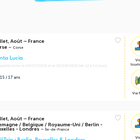
llet, Août
–
France
rse
–
Corse
nta Lucia
Vi
touri
part(s) entre le 04/07/2026 et le 02/08/2026 (de 12 à 14 jours)
15 / 17 ans
Via 
llet, Août
–
France
emagne / Belgique / Royaume-Uni / Berlin -
xelles - Londres
–
Île-de-France
Vi