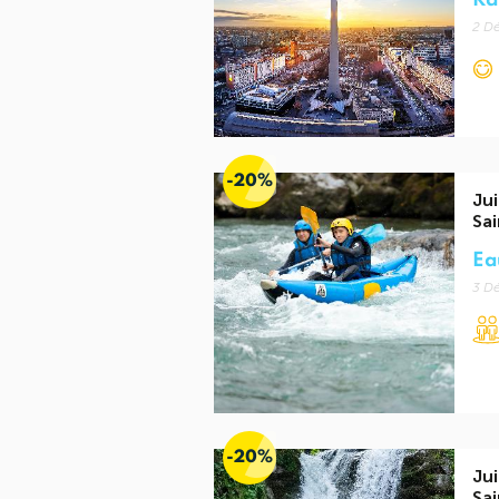
Rai
2 Dé
-20%
Jui
Sai
Ea
3 Dé
-20%
Jui
Sai