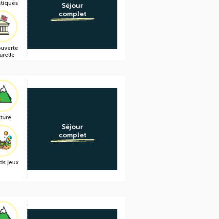
stiques
Séjour
complet
uverte
urelle
ture
Séjour
complet
ds jeux