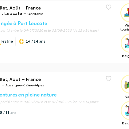
llet, Août
–
France
rt Leucate
–
Occitanie
ongée à Port Leucate
Vi
touri
part(s) entre le 04/07/2026 et le 02/08/2026 (de 12 à 14 jours)
Fratrie
14 / 14 ans
Bai
llet, Août
–
France
e
–
Auvergne-Rhône-Alpes
entures en pleine nature
Na
part(s) entre le 04/07/2026 et le 02/08/2026 (de 12 à 14 jours)
8 / 11 ans
Bai