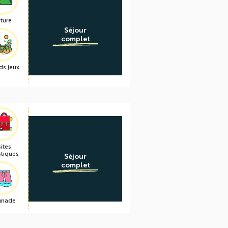
ture
Séjour
complet
ds jeux
sites
stiques
Séjour
complet
gnade