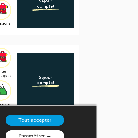
Séjour
complet
rsions
sites
stiques
Séjour
complet
ferrata
Tout accepter
Paramétrer