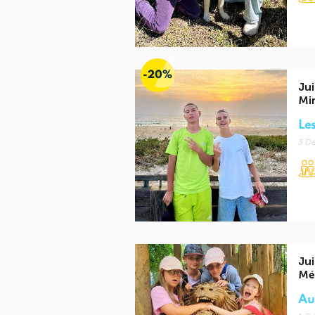
-20%
Jui
Mi
Les
3 Dé
Jui
Mé
Au