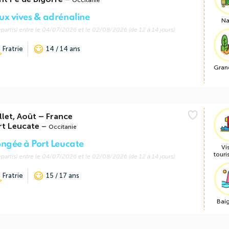
Occitanie
ux vives & adrénaline
Na
part(s) entre le 04/07/2026 et le 02/08/2026 (de 12 à 14 jours)
Fratrie
14 / 14 ans
Gran
llet, Août
–
France
rt Leucate
–
Occitanie
ongée à Port Leucate
Vi
touri
part(s) entre le 04/07/2026 et le 02/08/2026 (de 12 à 14 jours)
Fratrie
15 / 17 ans
Bai