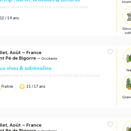
l Trip : Berlin, Bruxelles & Londres
touri
part(s) entre le 04/07/2026 et le 02/08/2026 (14 jours)
12 / 14 ans
Déco
cult
llet, Août
–
France
nt Pé de Bigorre
–
Occitanie
ux vives & adrénaline
Na
part(s) entre le 04/07/2026 et le 02/08/2026 (de 12 à 14 jours)
Fratrie
15 / 17 ans
Gran
llet, Août
–
France
nt Pé de Bigorre
–