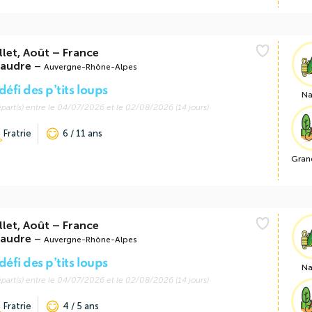
llet, Août
–
France
audre
–
Auvergne-Rhône-Alpes
défi des p’tits loups
Na
part(s) entre le 04/07/2026 et le 02/08/2026 (14 jours)
Fratrie
6 / 11 ans
Gran
llet, Août
–
France
audre
–
Auvergne-Rhône-Alpes
défi des p’tits loups
Na
part(s) entre le 04/07/2026 et le 02/08/2026 (14 jours)
Fratrie
4 / 5 ans