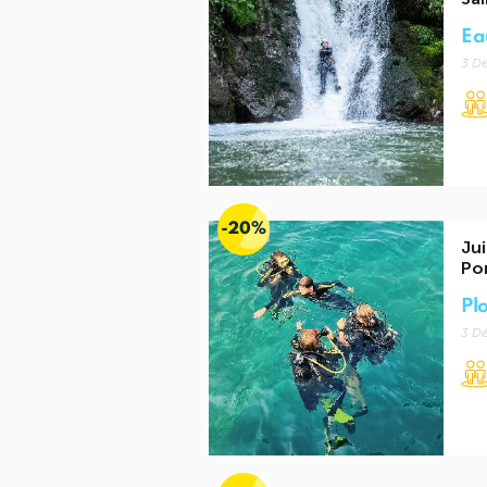
Ea
3 Dé
-20%
Jui
Po
Pl
3 Dé