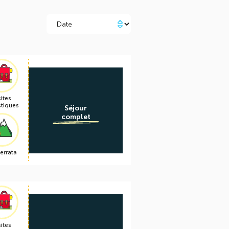
sites
stiques
Séjour
complet
ferrata
sites